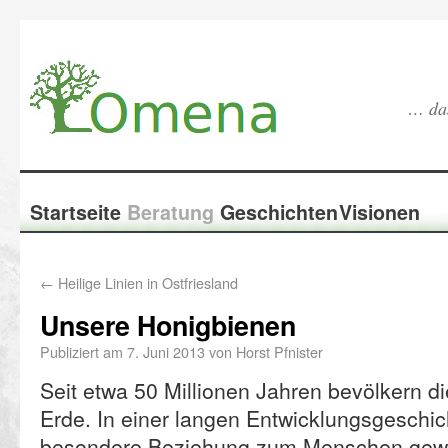
… das
Startseite
Beratung
Geschichten
Visionen
←
Heilige Linien in Ostfriesland
Unsere Honigbienen
Publiziert am
7. Juni 2013
von
Horst Pfnister
Seit etwa 50 Millionen Jahren bevölkern d
Erde. In einer langen Entwicklungsgeschich
besondere Beziehung zum Menschen gew