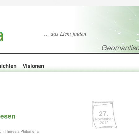
… das Licht finden
Geomantisc
ichten
Visionen
27.
wesen
November
2012
on Theresia Philomena