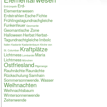
Erd-
Entrümpeln
Elementarwesen
Erdstrahlen
Esche
Fichte
Frühlingstagundnachgleiche
Funkenfeuer
Geomantie
Geomantische Zone
Halloween
Herbst
Herbst-
Tagundnachtgleiche
Imbolc
Italien
Kastanie
Kastanienbaum
Kirche von
Kraftplätze
St. Columban
Lichtmess
Maria
Lombardei
Lichtmess
München
Ostfriesland
Pilgerwege
Rauhnächte
Raunächte
Rückschulung
Samhain
Sommersonnwende.
Wasser
Weihnachten
Weihnachtsbaum
Wintersonnenwende
Zeitenwende