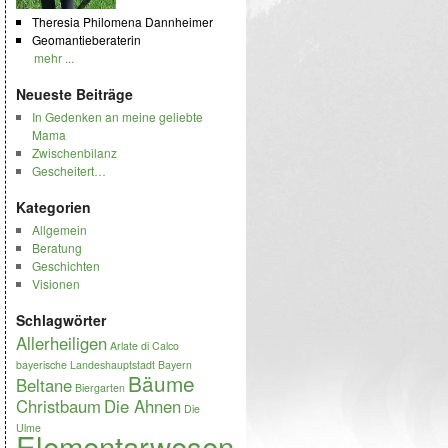
Theresia Philomena Dannheimer
Geomantieberaterin
mehr ...
Neueste Beiträge
In Gedenken an meine geliebte
Mama
Zwischenbilanz
Gescheitert…
Kategorien
Allgemein
Beratung
Geschichten
Visionen
Schlagwörter
Allerheiligen
Arlate di Calco
bayerische Landeshauptstadt
Bayern
Bäume
Beltane
Biergarten
Christbaum
Die Ahnen
Die
Ulme
Elementarwesen