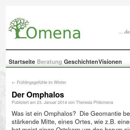
… das
Startseite
Beratung
Geschichten
Visionen
←
Frühlingsgefühle im Winter
Der Omphalos
Publiziert am
23. Januar 2014
von
Theresia Philomena
Was ist ein Omphalos? Die Geomantie bez
stärkende Mitte, eines Ortes, wie z.B. eine
hat meist einen Ortskern um den herum sie