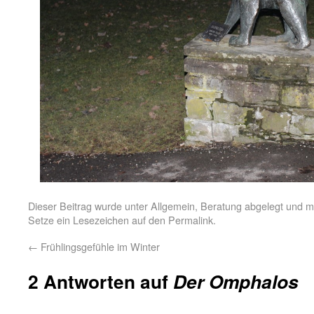
Dieser Beitrag wurde unter
Allgemein
,
Beratung
abgelegt und m
Setze ein Lesezeichen auf den
Permalink
.
←
Frühlingsgefühle im Winter
2 Antworten auf
Der Omphalos