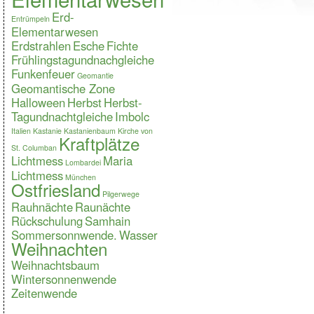
Erd-
Entrümpeln
Elementarwesen
Erdstrahlen
Esche
Fichte
Frühlingstagundnachgleiche
Funkenfeuer
Geomantie
Geomantische Zone
Halloween
Herbst
Herbst-
Tagundnachtgleiche
Imbolc
Italien
Kastanie
Kastanienbaum
Kirche von
Kraftplätze
St. Columban
Lichtmess
Maria
Lombardei
Lichtmess
München
Ostfriesland
Pilgerwege
Rauhnächte
Raunächte
Rückschulung
Samhain
Sommersonnwende.
Wasser
Weihnachten
Weihnachtsbaum
Wintersonnenwende
Zeitenwende