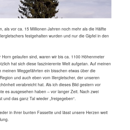
als vor ca. 15 Millionen Jahren noch mehr als die Hälfte
llergletschers festgehalten wurden und nur die Gipfel in den
r Horn gelaufen sind, waren wir bis ca. 1100 Höhenmeter
zlich hat sich diese faszinierente Welt aufgetan. Auf meinen
h meinen Weggefährten ein bisschen etwas über die
 Region und auch eben vom Illergletscher, der unseren
chönheit verabreicht hat. Als ich dieses Bild gestern vor
nte es ausgesehen haben – vor langer Zeit. Nach zwei
st und das ganz Tal wieder „freigegeben“.
wieder in ihrer bunten Fassette und lässt unsere Herzen weit
lung.