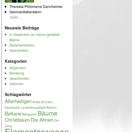
Theresia Philomena Dannheimer
Geomantieberaterin
mehr ...
Neueste Beiträge
In Gedenken an meine geliebte
Mama
Zwischenbilanz
Gescheitert…
Kategorien
Allgemein
Beratung
Geschichten
Visionen
Schlagwörter
Allerheiligen
Arlate di Calco
bayerische Landeshauptstadt
Bayern
Bäume
Beltane
Biergarten
Christbaum
Die Ahnen
Die
Ulme
Elementarwesen