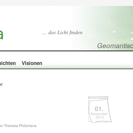
… das Licht finden
Geomantisc
ichten
Visionen
er
01.
November
2015
on Theresia Philomena