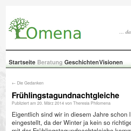
… das
Startseite
Beratung
Geschichten
Visionen
←
Die Gedanken
Frühlingstagundnachtgleiche
Publiziert am
20. März 2014
von
Theresia Philomena
Eigentlich sind wir in diesem Jahre schon 
eingestellt, da der Winter ja kein so richti
mit der Frühlingstagundnachtgleiche komm